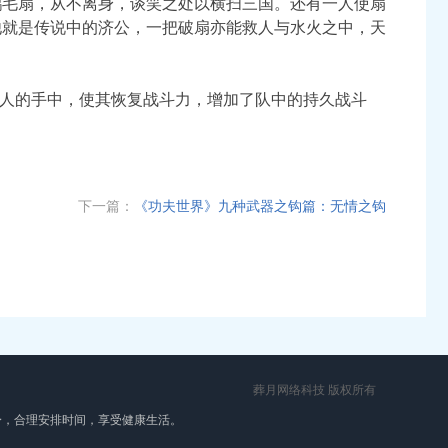
鹅毛扇，从不离身，谈笑之处以横扫三国。还有一人使扇
他就是传说中的济公，一把破扇亦能救人与水火之中，天
敌人的手中，使其恢复战斗力，增加了队中的持久战斗
下一篇：
《功夫世界》九种武器之钩篇：无情之钩
葬月网络科技 版权所有
身，合理安排时间，享受健康生活。