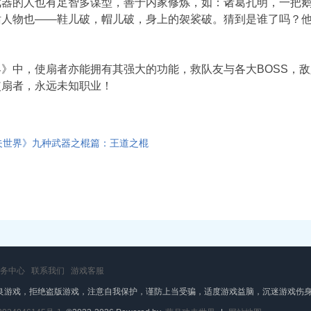
武器的人也有足智多谋型，善于内家修炼，如：诸葛孔明，一把
话人物也——鞋儿破，帽儿破，身上的袈裟破。猜到是谁了吗？
界》中，使扇者亦能拥有其强大的功能，救队友与各大BOSS，
使扇者，永远未知职业！
夫世界》九种武器之棍篇：王道之棍
务中心
联系我们
游戏客服
良游戏，拒绝盗版游戏，注意自我保护，谨防上当受骗，适度游戏益脑，沉迷游戏伤