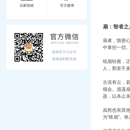
玩家投稿
官方微博
扇：智者之
扇者，慎密
中掌控一切
添加官方公众号
游戏福利抢先知
纸扇轻摇，
人，那差不多
古语有云，
领会。逍遥
器，以杀止
虽然也有其
为“铁扇”。